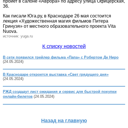
пройет в салоне «Аврора» по адресу улица Офицерская,
36.
Как писали Юга.ру, в Краснодаре 26 мая состоится
лекция «Художественная магия фильмов Питера
Гринуэя» от местного образовательного проекта Vita
Nuova.
источник: yuga.ru
К списку новостей
В сети появился трейлер фильма «Папа» с Робертом Де Ниро
(24.05.2024)
В Краснодаре откроется выставка «Свет грядущего дня»
(24.05.2024)
РЖД создадут лист ожидания и сервис для быстрой покупки
онлайн-билетов
(24.05.2024)
Назад на главную