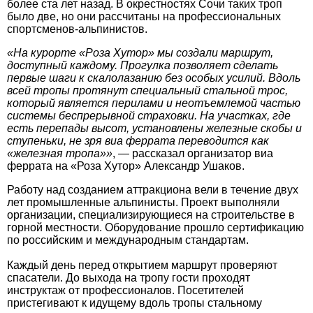
более ста лет назад. В окрестностях Сочи таких троп
было две, но они рассчитаны на профессиональных
спортсменов-альпинистов.
«На курорте «Роза Хутор» мы создали маршрут,
доступный каждому. Прогулка позволяет сделать
первые шаги к скалолазанию без особых усилий. Вдоль
всей тропы протянут специальный стальной трос,
который является перилами и неотъемлемой частью
системы беспрерывной страховки. На участках, где
есть перепады высот, установлены железные скобы и
ступеньки, не зря виа феррата переводится как
«железная тропа»»
, — рассказал организатор виа
феррата на «Роза Хутор» Александр Ушаков.
Работу над созданием аттракциона вели в течение двух
лет промышленные альпинисты. Проект выполняли
организации, специализирующиеся на строительстве в
горной местности. Оборудование прошло сертификацию
по российским и международным стандартам.
Каждый день перед открытием маршрут проверяют
спасатели. До выхода на тропу гости проходят
инструктаж от профессионалов. Посетителей
пристегивают к идущему вдоль тропы стальному