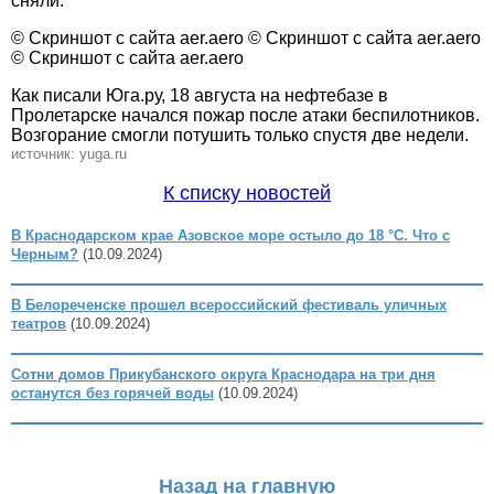
сняли.
© Скриншот с сайта aer.aero © Скриншот с сайта aer.aero
© Скриншот с сайта aer.aero
Как писали Юга.ру, 18 августа на нефтебазе в
Пролетарске начался пожар после атаки беспилотников.
Возгорание смогли потушить только спустя две недели.
источник: yuga.ru
К списку новостей
В Краснодарском крае Азовское море остыло до 18 °С. Что с
Черным?
(10.09.2024)
В Белореченске прошел всероссийский фестиваль уличных
театров
(10.09.2024)
Сотни домов Прикубанского округа Краснодара на три дня
останутся без горячей воды
(10.09.2024)
Назад на главную