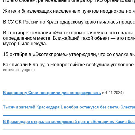
По его словам, региональный оператор ТКО организовал р
Жители близлежащих населенных пунктов неоднократно ж
В СУ СК России по Краснодарскому краю началась проце
В сентябре компания «Экотехпром» заявляла, что свалка о
определенном месте. Ближайший такой объект — это поли
мусор было некуда.
15 октября в «Экотехпроме» утверждали, что со свалки 
Как писали Юга.ру, в Новороссийске возбудили уголовное
источник: yuga.ru
В аэропорту Сочи построили диспетчерскую сеть
(01.11.2024)
Тысячи жителей Краснодара 1 ноября останутся без света. Электр
В Краснодаре открылся молодежный центр «Болгария». Какие бе