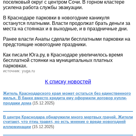
поселковый округ с центром Сочи. В горном кластере
усилена работа службы эвакуации.
В Краснодаре парковки в новогодние каникуля
останутся платными. Власти продолжат брать деньги за
места на стоянках и в выходные, и в праздничные дни.
Ранее власти Анапы сделали бесплатными парковки на
предстоящие новогодние праздники.
Как писали Юга.ру, в Краснодаре увеличилось время
бесплатной стоянки на муниципальных платных
парковках.
источник: yuga.ru
К списку новостей
Житель Краснодарского края может остаться без единственного
жилья. В банке вместо кредита ему оформили договор купли-
продажи дома
(15.12.2025)
В центре Краснодара обнаружили много мертвых грачей. Жители
считают, что птиц травят, но есть мнение о вреде новогодней
иллюминации
(15.12.2025)