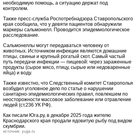
необходимую помощь, а ситуацию держат под
контролем.
Также пресс-служба Роспотребнадзора Ставропольского
края сообщила, что у девяти пациентов обнаружили
маркеры сальмонелл. Проводится эпидемиологическое
расследование.
Сальмонеллы могут передаваться человеку от
животных. Источником инфекции являются домашние
птицы, свиньи и крупный рогатый скот. Самый частый
путь передачи инфекции — пищевой: через зараженные
продукты (сырое мясо, птицу, сырые или недоваренные
яйца) и воду.
Также известно, что Следственный комитет Ставрополья
возбудил уголовное дело по статье о нарушении
санитарно-эпидемиологических правил, повлекшем по
неосторожности массовое заболевание или отравление
людей (ст.236 УК РФ).
Как писали Юга.ру, в декабре 2025 года жителю
Краснодарского края продали ядовитую рыбу под видом
скумбрии.
источник: yuga.ru