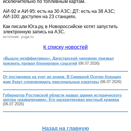
исключительно по топливным картам.
АИ-92 и АИ-95: есть на 30 АЗС; ДТ: есть на 38 АЗС;
АИ-100: доступен на 23 станциях.
Как писали Юга.ру, в Новороссийске хотят запустить
электронную запись на АЗС.
источник: yuga.ru
К списку новостей
«Вышло неэффективно». Дагестанский чиновник призвал
признать провал блокировок соцсетей
(06.07.2026)
От постановки на учет до родов. В Северной Осетии будущих
мам будут сопровождать персональные кураторы
(06.07.2026)
Губернатор Ростовской области назвал здания исторического
центра «развалюхами». Его раскритиковал местный краевед
(06.07.2026)
Назад на главную