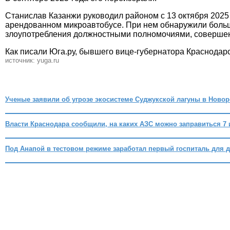
Станислав Казанжи руководил районом с 13 октября 2025 
арендованном микроавтобусе. При нем обнаружили больше
злоупотребления должностными полномочиями, совершенного
Как писали Юга.ру, бывшего вице-губернатора Краснодарс
источник: yuga.ru
Ученые заявили об угрозе экосистеме Суджукской лагуны в Ново
Власти Краснодара сообщили, на каких АЗС можно заправиться 7
Под Анапой в тестовом режиме заработал первый госпиталь для