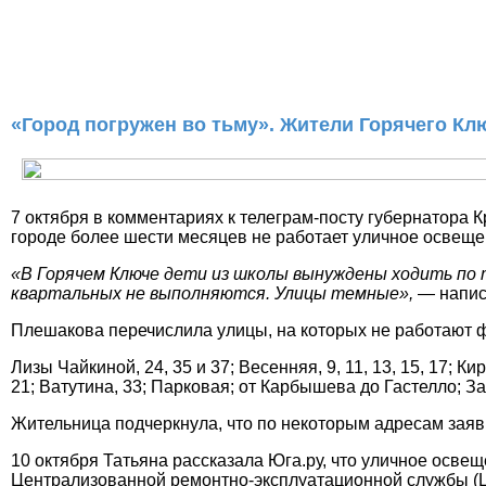
«Город погружен во тьму». Жители Горячего Кл
7 октября в комментариях к телеграм-посту губернатора
городе более шести месяцев не работает уличное освещ
«В Горячем Ключе дети из школы вынуждены ходить по 
квартальных не выполняются. Улицы темные»,
— напи
Плешакова перечислила улицы, на которых не работают ф
Лизы Чайкиной, 24, 35 и 37; Весенняя, 9, 11, 13, 15, 17; К
21; Ватутина, 33; Парковая; от Карбышева до Гастелло; Зав
Жительница подчеркнула, что по некоторым адресам заяв
10 октября Татьяна рассказала Юга.ру, что уличное осв
Централизованной ремонтно-эксплуатационной службы (