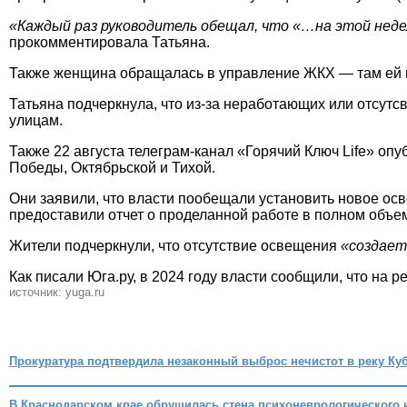
«Каждый раз руководитель обещал, что «…на этой недел
прокомментировала Татьяна.
Также женщина обращалась в управление ЖКХ — там ей по
Татьяна подчеркнула, что из-за неработающих или отсу
улицам.
Также 22 августа телеграм-канал «Горячий Ключ Life» о
Победы, Октябрьской и Тихой.
Они заявили, что власти пообещали установить новое осв
предоставили отчет о проделанной работе в полном объе
Жители подчеркнули, что отсутствие освещения
«создает
Как писали Юга.ру, в 2024 году власти сообщили, что на р
источник: yuga.ru
Прокуратура подтвердила незаконный выброс нечистот в реку Ку
В Краснодарском крае обрушилась стена психоневрологического 