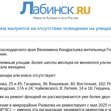
Новости Кубани и юга России
юча жалуются на отсутствие освещения на улицах
 Краснодарского края Вениамина Кондратьева жительница Г
ение.
темным улицам. Более шести месяцев не меняется улично
сала женщина.
онари или вовсе отсутствуют:
ирова, 25 и 45; Гагарина, 36; Вишневая, 40; Восточная, 162; Р
одская, 17А и 24; Чайковского, 8; Летняя, 14 и 16; Герцена,
ки на ремонт фонарей не рассматриваются уже более двух 
ещение в микрорайоне Развилка не ремонтируют с мая 2025
ЦРЭС) — именно эта организация занимается ремонтом и 