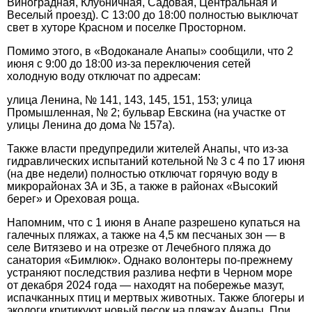
Виноградная, Клубничная, Садовая, Центральная и
Веселый проезд). С 13:00 до 18:00 полностью выключат
свет в хуторе Красном и поселке Просторном.
Помимо этого, в «Водоканале Анапы» сообщили, что 2
июня с 9:00 до 18:00 из-за переключения сетей
холодную воду отключат по адресам:
улица Ленина, № 141, 143, 145, 151, 153; улица
Промышленная, № 2; бульвар Евскина (на участке от
улицы Ленина до дома № 157а).
Также власти предупредили жителей Анапы, что из-за
гидравлических испытаний котельной № 3 с 4 по 17 июня
(на две недели) полностью отключат горячую воду в
микрорайонах 3А и 3Б, а также в районах «Высокий
берег» и Ореховая роща.
Напомним, что с 1 июня в Анапе разрешено купаться на
галечных пляжах, а также на 4,5 км песчаных зон — в
селе Витязево и на отрезке от Лечебного пляжа до
санатория «Бимлюк». Однако волонтеры по-прежнему
устраняют последствия разлива нефти в Черном море
от декабря 2024 года — находят на побережье мазут,
испачканных птиц и мертвых животных. Также блогеры и
экологи критикуют новый песок на пляжах Анапы. При