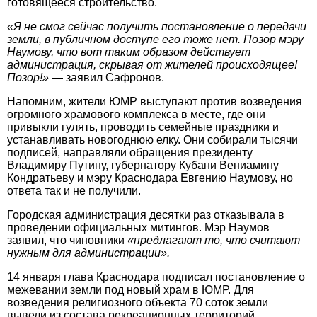
готовящееся строительство.
«Я не смог сейчас получить постановление о передачи
земли, в публичном доступе его тоже нет. Позор мэру
Наумову, что вот таким образом действует
администрация, скрывая от жителей происходящее!
Позор!»
— заявил Сафронов.
Напомним, жители ЮМР выступают против возведения
огромного храмового комплекса в месте, где они
привыкли гулять, проводить семейные праздники и
устанавливать новогоднюю елку. Они собирали тысячи
подписей, направляли обращения президенту
Владимиру Путину, губернатору Кубани Вениамину
Кондратьеву и мэру Краснодара Евгению Наумову, но
ответа так и не получили.
Городская администрация десятки раз отказывала в
проведении официальных митингов. Мэр Наумов
заявил, что чиновники
«предлагают то, что считают
нужным для администрации».
14 января глава Краснодара подписал постановление о
межевании земли под новый храм в ЮМР. Для
возведения религиозного объекта 70 соток земли
вывели из состава рекреационных территорий.