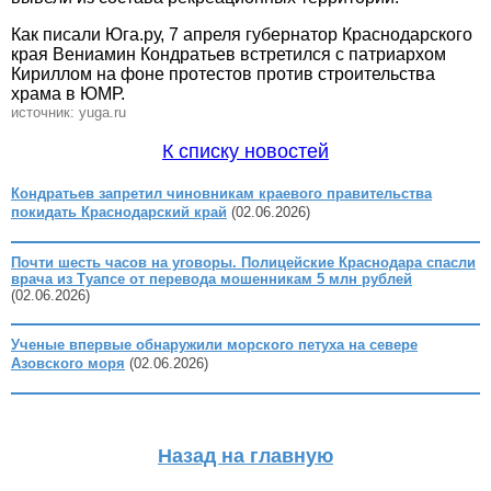
Как писали Юга.ру, 7 апреля губернатор Краснодарского
края Вениамин Кондратьев встретился с патриархом
Кириллом на фоне протестов против строительства
храма в ЮМР.
источник: yuga.ru
К списку новостей
Кондратьев запретил чиновникам краевого правительства
покидать Краснодарский край
(02.06.2026)
Почти шесть часов на уговоры. Полицейские Краснодара спасли
врача из Туапсе от перевода мошенникам 5 млн рублей
(02.06.2026)
Ученые впервые обнаружили морского петуха на севере
Азовского моря
(02.06.2026)
Назад на главную