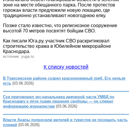
зоне на месте обещанного парка. После протестов
горожан власти предложили новую локацию, где
традиционно устанавливают новогоднюю елку.
Позже стало известно, что религиозное сооружение
высотой 70 метров посвятят бойцам СВО.
Как писали Юга.ру, участник СВО раскритиковал
строительство храма в Юбилейном микрорайоне
Краснодара.
источник: yuga.ru
К списку новостей
В Туапсинском районе созрел краснокнижный гриб. Его нельзя
есть
(03.06.2026)
Суд приговорил экс-начальника дежурной части УМВД по
Краснодару к пяти годам лишения свободы — он сливал
информацию журналистам
(03.06.2026)
Власти Анапы попросили жителей и туристов не посещать часть
пляжей
(03.06.2026)