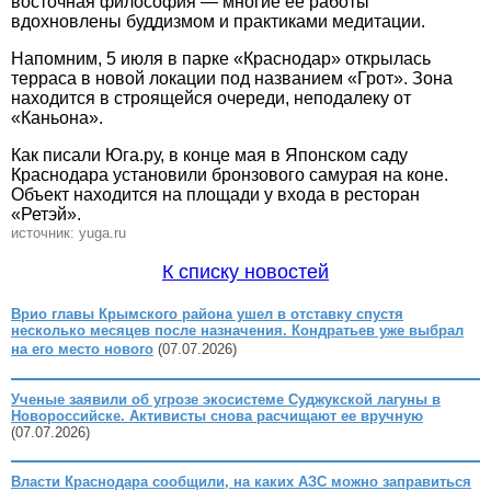
восточная философия — многие ее работы
вдохновлены буддизмом и практиками медитации.
Напомним, 5 июля в парке «Краснодар» открылась
терраса в новой локации под названием «Грот». Зона
находится в строящейся очереди, неподалеку от
«Каньона».
Как писали Юга.ру, в конце мая в Японском саду
Краснодара установили бронзового самурая на коне.
Объект находится на площади у входа в ресторан
«Ретэй».
источник: yuga.ru
К списку новостей
Врио главы Крымского района ушел в отставку спустя
несколько месяцев после назначения. Кондратьев уже выбрал
на его место нового
(07.07.2026)
Ученые заявили об угрозе экосистеме Суджукской лагуны в
Новороссийске. Активисты снова расчищают ее вручную
(07.07.2026)
Власти Краснодара сообщили, на каких АЗС можно заправиться