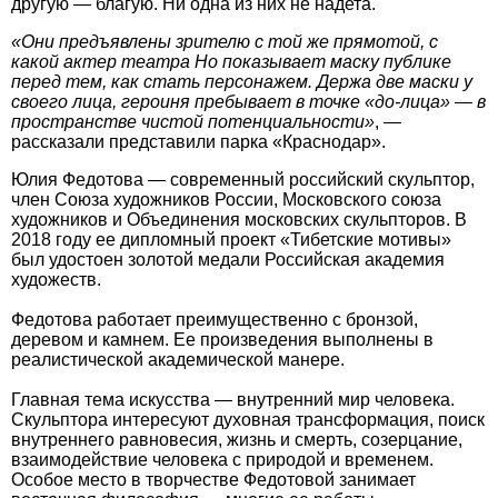
другую — благую. Ни одна из них не надета.
«Они предъявлены зрителю с той же прямотой, с
какой актер театра Но показывает маску публике
перед тем, как стать персонажем. Держа две маски у
своего лица, героиня пребывает в точке «до-лица» — в
пространстве чистой потенциальности»
, —
рассказали представили парка «Краснодар».
Юлия Федотова — современный российский скульптор,
член Союза художников России, Московского союза
художников и Объединения московских скульпторов. В
2018 году ее дипломный проект «Тибетские мотивы»
был удостоен золотой медали Российская академия
художеств.
Федотова работает преимущественно с бронзой,
деревом и камнем. Ее произведения выполнены в
реалистической академической манере.
Главная тема искусства — внутренний мир человека.
Скульптора интересуют духовная трансформация, поиск
внутреннего равновесия, жизнь и смерть, созерцание,
взаимодействие человека с природой и временем.
Особое место в творчестве Федотовой занимает