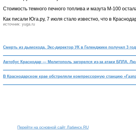
Стоимость темного печного топлива и мазута М-100 остала
Как писали Юга.ру, 7 июля стало известно, что в Краснод
источник: yuga.ru
Смерть из дымохода. Экс-директор УК в Геленджике получил 3 го
Автобус Краснодар — Мелитополь загорелся из-за атаки БПЛА. Лю
В Краснодарском крае обстреляли компрессорную станцию «Газп
Перейти на основной сайт Лабинск.RU