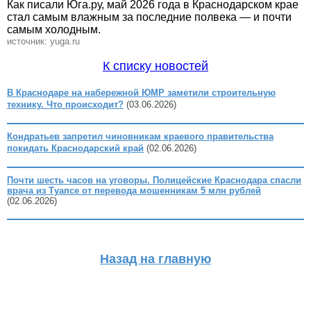
Как писали Юга.ру, май 2026 года в Краснодарском крае
стал самым влажным за последние полвека — и почти
самым холодным.
источник: yuga.ru
К списку новостей
В Краснодаре на набережной ЮМР заметили строительную
технику. Что происходит?
(03.06.2026)
Кондратьев запретил чиновникам краевого правительства
покидать Краснодарский край
(02.06.2026)
Почти шесть часов на уговоры. Полицейские Краснодара спасли
врача из Туапсе от перевода мошенникам 5 млн рублей
(02.06.2026)
Назад на главную