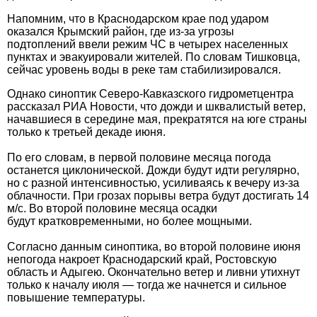
Напомним, что в Краснодарском крае под ударом
оказался Крымский район, где из-за угрозы
подтоплений ввели режим ЧС в четырех населенных
пунктах и эвакуировали жителей. По словам Тишковца,
сейчас уровень воды в реке там стабилизировался.
Однако синоптик Северо-Кавказского гидрометцентра
рассказал РИА Новости, что дожди и шквалистый ветер,
начавшиеся в середине мая, прекратятся на юге страны
только к третьей декаде июня.
По его словам, в первой половине месяца погода
останется циклонической. Дожди будут идти регулярно,
но с разной интенсивностью, усиливаясь к вечеру из-за
облачности. При грозах порывы ветра будут достигать 14
м/с. Во второй половине месяца осадки
будут кратковременными, но более мощными.
Согласно данным синоптика, во второй половине июня
непогода накроет Краснодарский край, Ростовскую
область и Адыгею. Окончательно ветер и ливни утихнут
только к началу июля — тогда же начнется и сильное
повышение температуры.