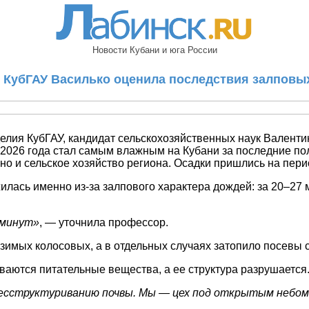
Новости Кубани и юга России
 КубГАУ Василько оценила последствия залповых
ия КубГАУ, кандидат сельскохозяйственных наук Валентина
2026 года стал самым влажным на Кубани за последние пол
 но и сельское хозяйство региона. Осадки пришлись на пер
илась именно из-за залпового характера дождей: за 20–27
 минут»
, — уточнила профессор.
имых колосовых, а в отдельных случаях затопило посевы с
ваются питательные вещества, а ее структура разрушается
бесструктуриванию почвы. Мы — цех под открытым небом