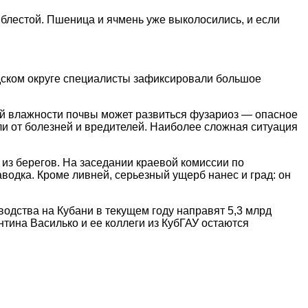
еблестой. Пшеница и ячмень уже выколосились, и если
дском округе специалисты зафиксировали большое
кой влажности почвы может развиться фузариоз — опасное
ли от болезней и вредителей. Наиболее сложная ситуация
 из берегов. На заседании краевой комиссии по
одка. Кроме ливней, серьезный ущерб нанес и град: он
водства на Кубани в текущем году направят 5,3 млрд
тина Василько и ее коллеги из КубГАУ остаются