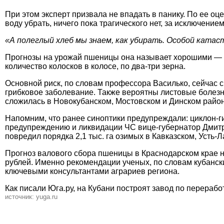
При этом эксперт призвала не впадать в панику. По ее о
воду убрать, ничего пока трагического нет, за исключение
«А полеглый хлеб мы знаем, как убирать. Особой катас
Прогнозы на урожай пшеницы она называет хорошими — п
количество колосков в колосе, по два-три зерна.
Основной риск, по словам профессора Василько, сейчас с
грибковое заболевание. Также вероятны листовые болезн
сложилась в Новокубанском, Мостовском и Динском район
Напомним, что ранее синоптики предупреждали: циклон-ги
предупреждению и ликвидации ЧС вице-губернатор Дмитр
повредил порядка 2,1 тыс. га озимых в Кавказском, Усть-
Прогноз валового сбора пшеницы в Краснодарском крае на
рублей. Именно рекомендации ученых, по словам кубански
ключевыми консультантами аграриев региона.
Как писали Юга.ру, на Кубани построят завод по перерабо
источник: yuga.ru