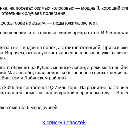
ценке, на посевах озимых колосовых — мощный, хороший ст
м отдельных случаев полегания.
трофы пока не вижу»
, — подытожила эксперт.
ри условии, что залповые ливни прекратятся. В Ленингра
вязан не с водой на полях, а с фитопатологией. При высо
и. Впрочем, основную часть посевов в регионе уже защити
ах.
гант обрушит на Кубань мощные ливни, а реки могут выйти
ий Маслов обсуждал вопросы безопасного прохождения пав
Лабинском и Лабинском районах.
 2026 год составляет 9,37 млн тонн. На развитие растение
х властей, помогли спасти урожай в прошлом году — Вален
тке семян за 6 млрд рублей.
К списку новостей