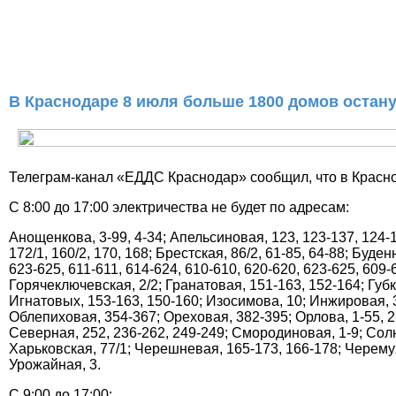
В Краснодаре 8 июля больше 1800 домов остану
Телеграм-канал «ЕДДС Краснодар» сообщил, что в Краснод
С 8:00 до 17:00 электричества не будет по адресам:
Анощенкова, 3-99, 4-34; Апельсиновая, 123, 123-137, 124-1
172/1, 160/2, 170, 168; Брестская, 86/2, 61-85, 64-88; Буд
623-625, 611-611, 614-624, 610-610, 620-620, 623-625, 609-6
Горячеключевская, 2/2; Гранатовая, 151-163, 152-164; Губки
Игнатовых, 153-163, 150-160; Изосимова, 10; Инжировая, 34
Облепиховая, 354-367; Ореховая, 382-395; Орлова, 1-55, 2-
Северная, 252, 236-262, 249-249; Смородиновая, 1-9; Солн
Харьковская, 77/1; Черешневая, 165-173, 166-178; Черемухов
Урожайная, 3.
С 9:00 до 17:00: