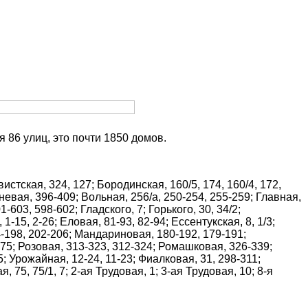
 86 улиц, это почти 1850 домов.
стская, 324, 127; Бородинская, 160/5, 174, 160/4, 172,
шневая, 396-409; Вольная, 256/а, 250-254, 255-259; Главная,
-603, 598-602; Гладского, 7; Горького, 30, 34/2;
-15, 2-26; Еловая, 81-93, 82-94; Ессентукская, 8, 1/3;
4-198, 202-206; Мандариновая, 180-192, 179-191;
-75; Розовая, 313-323, 312-324; Ромашковая, 326-339;
; Урожайная, 12-24, 11-23; Фиалковая, 31, 298-311;
75, 75/1, 7; 2-ая Трудовая, 1; 3-ая Трудовая, 10; 8-я