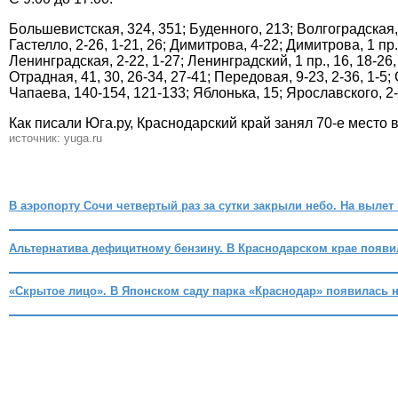
Большевистская, 324, 351; Буденного, 213; Волгоградская, 1-
Гастелло, 2-26, 1-21, 26; Димитрова, 4-22; Димитрова, 1 пр
Ленинградская, 2-22, 1-27; Ленинградский, 1 пр., 16, 18-26,
Отрадная, 41, 30, 26-34, 27-41; Передовая, 9-23, 2-36, 1-5;
Чапаева, 140-154, 121-133; Яблонька, 15; Ярославского, 2-22
Как писали Юга.ру, Краснодарский край занял 70-е место в
источник: yuga.ru
В аэропорту Сочи четвертый раз за сутки закрыли небо. На вылет
Альтернатива дефицитному бензину. В Краснодарском крае появи
«Скрытое лицо». В Японском саду парка «Краснодар» появилась 