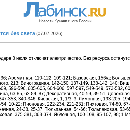
Новости Кубани и юга России
тся без света
(07.07.2026)
аре 8 июля отключат электричество. Без ресурса останутся
36; Ароматная, 110-122, 109-121; Базовская, 156/а; Большеви
енного, 213; Виноградная, 142-150, 137-149, 138-142, 140; Ви
09, 596-596, 605-605, 604-606, 597-597, 549-549, 573-582, 601
на, 63-85, 62-84, 87; Декоративная, 40-59, 39-51; Дорожная, 1
7-353, 340-346; Киевская, 1, 1/3, 3; Лимонная, 193-205, 19
54, 10-22; Пионовая, 222-234, 221-231; Пихтовая, 74-80, 67
ечная, 24-38, 25-37; Тюльпанная, 54-66; Тюльпановая, 53-65
ая, 375-381, 368-374; Яблочная, 100-108, 95-107, 98; 1 Мая, 