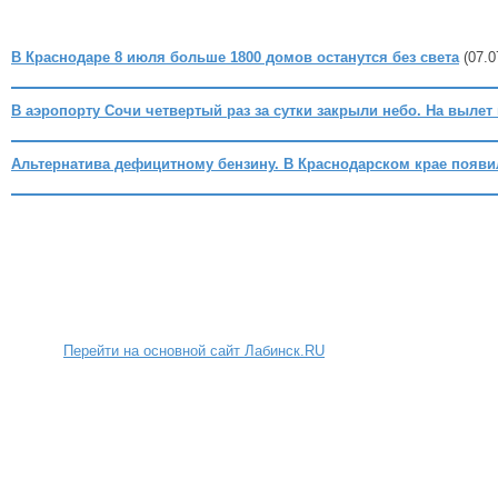
В Краснодаре 8 июля больше 1800 домов останутся без света
(07.0
В аэропорту Сочи четвертый раз за сутки закрыли небо. На вылет
Альтернатива дефицитному бензину. В Краснодарском крае появи
Перейти на основной сайт Лабинск.RU